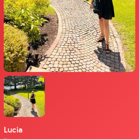
Il libro Donna di Cuori
Quanto costa Club di Più
Love Academy
Domande Frequenti
Impegno Sociale
Le nostre sedi
Facebook
YouTube
Instagram
TikTok
Lucia