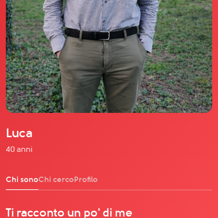
Il libro Donna di Cuori
Quanto costa Club di Più
Love Academy
Domande Frequenti
Impegno Sociale
Le nostre sedi
Facebook
YouTube
Instagram
Luca
TikTok
40 anni
Chi sono
Chi cerco
Profilo
Ti racconto un po' di me