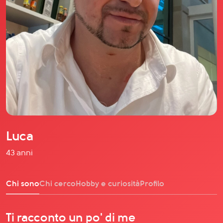
Il libro Donna di Cuori
Quanto costa Club di Più
Love Academy
Domande Frequenti
Impegno Sociale
Le nostre sedi
Facebook
YouTube
Instagram
Luca
TikTok
43 anni
Chi sono
Chi cerco
Hobby e curiosità
Profilo
Ti racconto un po' di me