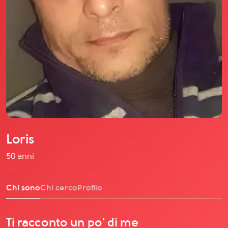
Il libro Donna di Cuori
Quanto costa Club di Più
Love Academy
Domande Frequenti
Impegno Sociale
Le nostre sedi
Facebook
YouTube
Instagram
Loris
TikTok
50 anni
Chi sono
Chi cerco
Profilo
Ti racconto un po' di me