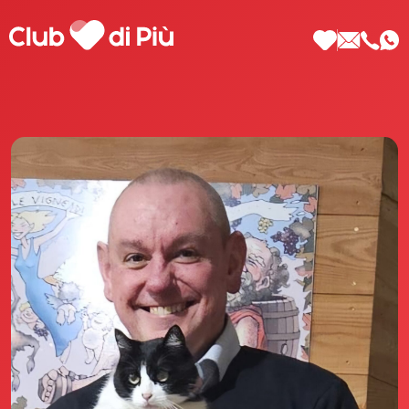
Scopri Club di Più
Le testimonianze Club di Più
La fondatrice Valeria Pilla
Annunci Donne
Agenzia matrimoniale Club di Più
Love Notebook