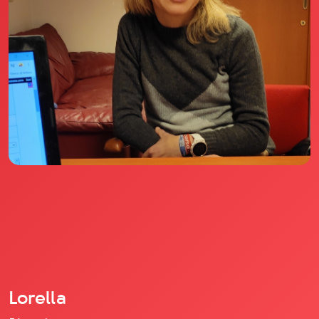
Il libro Donna di Cuori
Quanto costa Club di Più
Love Academy
Domande Frequenti
Impegno Sociale
Le nostre sedi
Facebook
YouTube
Instagram
TikTok
Lorella