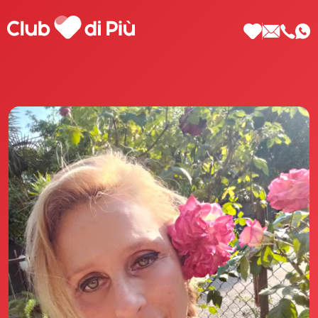
Scopri Club di Più
Le testimonianze Club di Più
La fondatrice Valeria Pilla
Annunci Donne
Agenzia matrimoniale Club di Più
Love Notebook