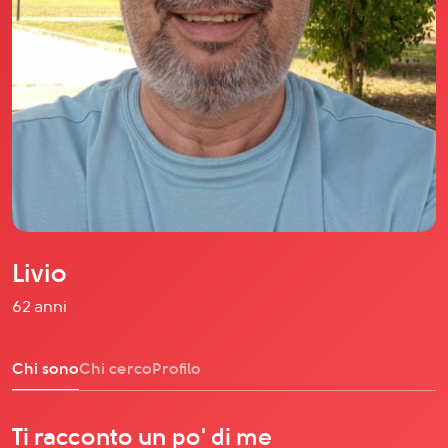
Il libro Donna di Cuori
Quanto costa Club di Più
Love Academy
Domande Frequenti
Impegno Sociale
Le nostre sedi
Facebook
YouTube
Instagram
Livio
TikTok
62 anni
Chi sono
Chi cerco
Profilo
Ti racconto un po' di me