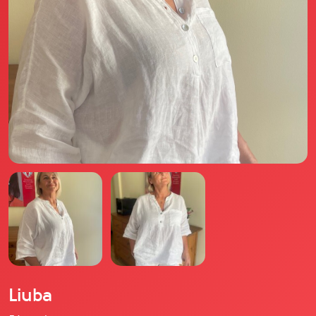
Il libro Donna di Cuori
Quanto costa Club di Più
Love Academy
Domande Frequenti
Impegno Sociale
Le nostre sedi
Facebook
YouTube
Instagram
TikTok
Liuba