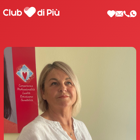
Scopri Club di Più
Le testimonianze Club di Più
La fondatrice Valeria Pilla
Annunci Donne
Agenzia matrimoniale Club di Più
Love Notebook