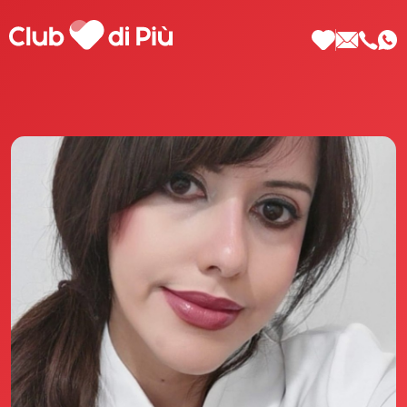
Scopri Club di Più
Le testimonianze Club di Più
La fondatrice Valeria Pilla
Annunci Donne
Agenzia matrimoniale Club di Più
Love Notebook