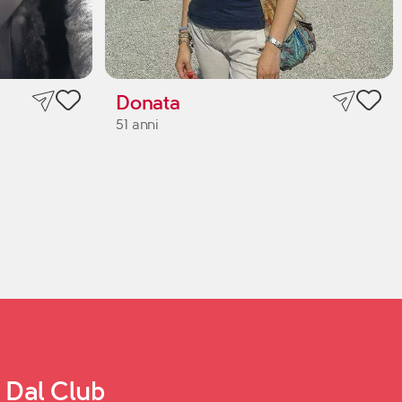
Donata
51 anni
Dal Club