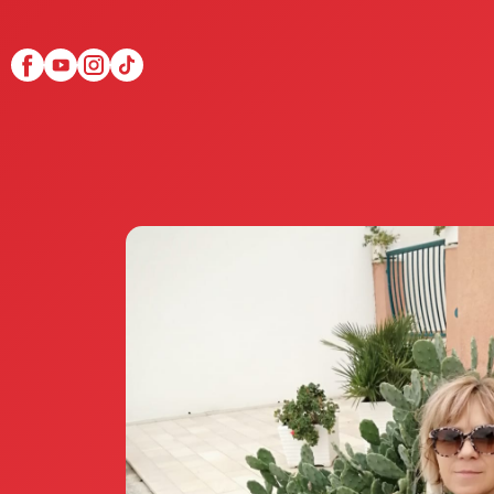
Scopri Club di Più
Le testimonianze Club 
La fondatrice Valeria Pi