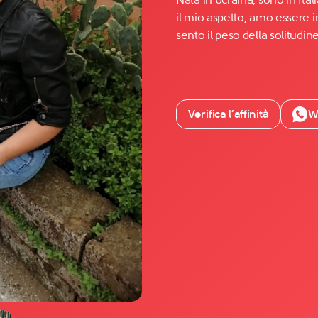
il mio aspetto, amo essere i
sento il peso della solitudine
Facebook
YouTube
Instagram
Verifica l’affinità
W
TikTok