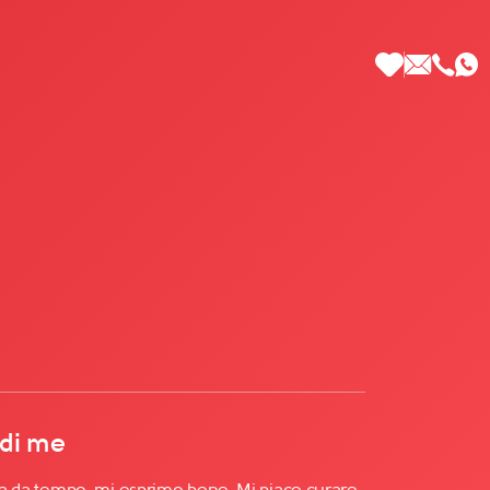
 di Più
 di me
lia da tempo, mi esprimo bene. Mi piace curare