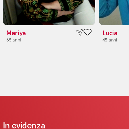
Mariya
Lucia
65 anni
45 anni
In evidenza