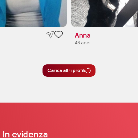
Anna
48 anni
Carica altri profili
In evidenza