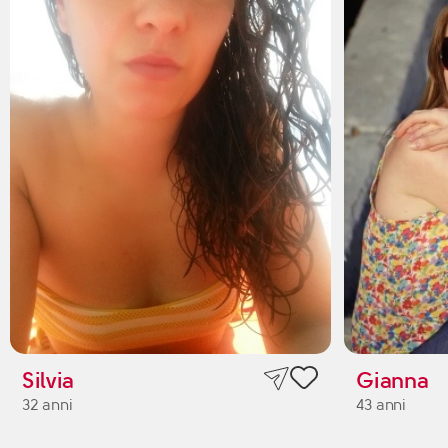
Silvia
Gianna
32 anni
43 anni