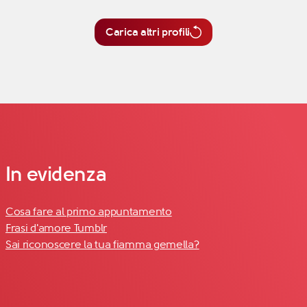
Carica altri profili
In evidenza
Cosa fare al primo appuntamento
Frasi d'amore Tumblr
Sai riconoscere la tua fiamma gemella?