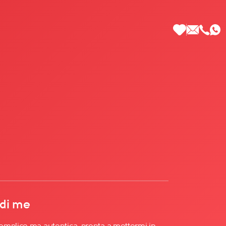
 di Più
 di me
emplice ma autentica, pronta a mettermi in