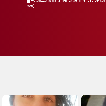
Autorizzo al trattamento dei miei dati perso
dati)