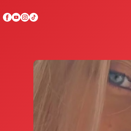
Scopri Club di Più
Le testimonianze Club 
La fondatrice Valeria Pi