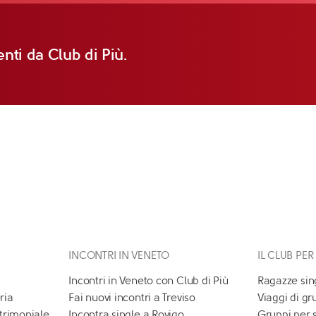
nti da Club di Più.
INCONTRI IN VENETO
IL CLUB PER
Incontri in Veneto con Club di Più
Ragazze sin
ria
Fai nuovi incontri a Treviso
Viaggi di gr
atrimoniale
Incontra single a Rovigo
Gruppi per 