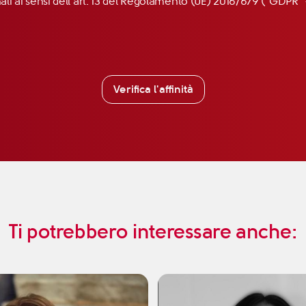
nali ai sensi dell’art. 13 del Regolamento (UE) 2016/679 (“GDP
Verifica l'affinità
Ti potrebbero interessare anche: