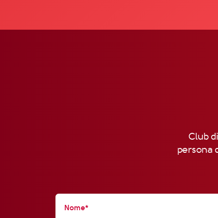
Club di
persona d