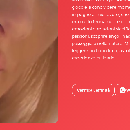
gioco e a condividere moment
impegno al mio lavoro, che 
Facebook
ma credo fermamente nell'imp
YouTube
emozioni e relazioni signif
passioni, scoprire angoli nas
Instagram
passeggiata nella natura. Mi
TikTok
leggere un buon libro, asco
esperienze culinarie.
Verifica l’affinità
W