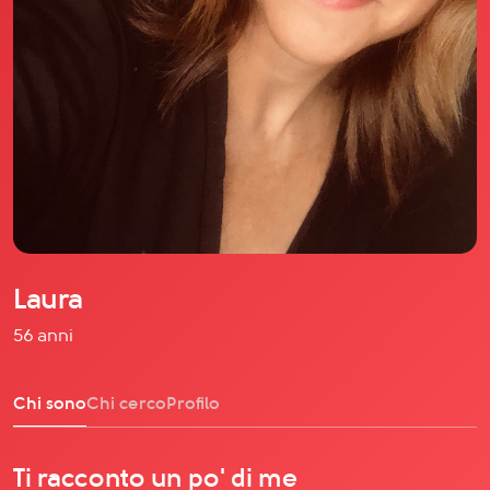
Il libro Donna di Cuori
Quanto costa Club di Più
Love Academy
Domande Frequenti
Impegno Sociale
Le nostre sedi
Facebook
YouTube
Instagram
Laura
TikTok
56 anni
Chi sono
Chi cerco
Profilo
Ti racconto un po' di me