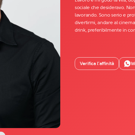
sociale che desideravo. Non
lavorando. Sono serio e pr
Facebook
divertirmi, andare al cinem
YouTube
drink, preferibilmente in c
Instagram
TikTok
Verifica l’affinità
W