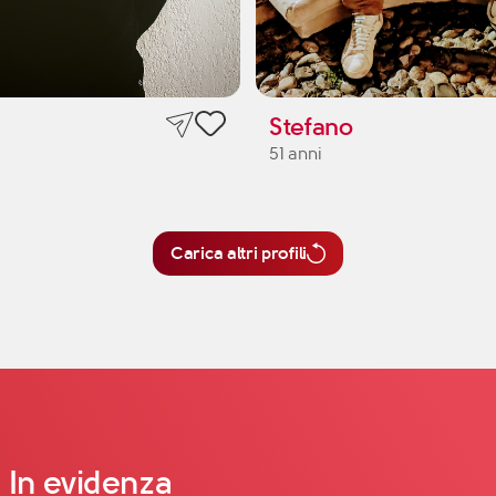
Stefano
51 anni
Carica altri profili
In evidenza