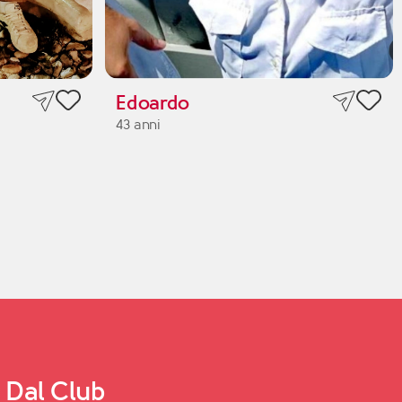
Edoardo
43 anni
Dal Club