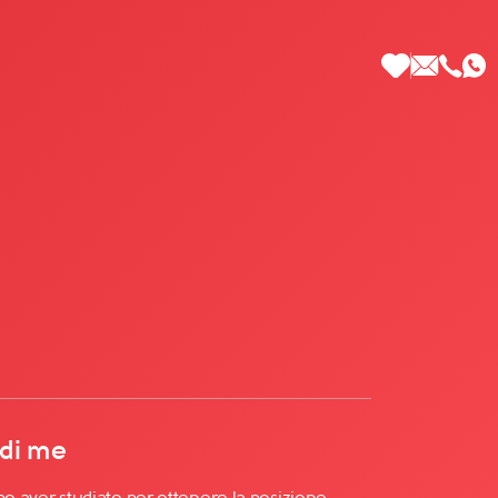
 di Più
 di me
po aver studiato per ottenere la posizione