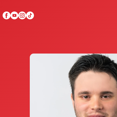
Scopri Club di Più
Le testimonianze Club 
La fondatrice Valeria Pi