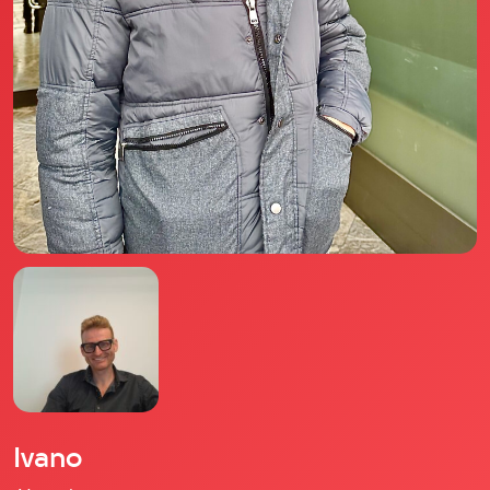
Il libro Donna di Cuori
Quanto costa Club di Più
Love Academy
Domande Frequenti
Impegno Sociale
Le nostre sedi
Facebook
YouTube
Instagram
TikTok
Ivano