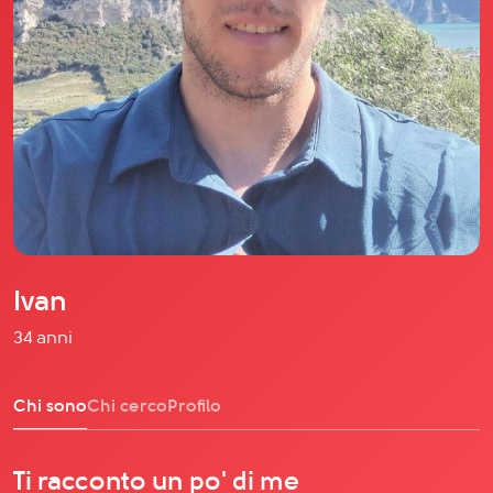
Il libro Donna di Cuori
Quanto costa Club di Più
Love Academy
Domande Frequenti
Impegno Sociale
Le nostre sedi
Facebook
YouTube
Instagram
Ivan
TikTok
34 anni
Chi sono
Chi cerco
Profilo
Ti racconto un po' di me