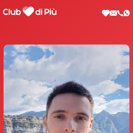
Scopri Club di Più
Le testimonianze Club di Più
La fondatrice Valeria Pilla
Annunci Donne
Agenzia matrimoniale Club di Più
Love Notebook