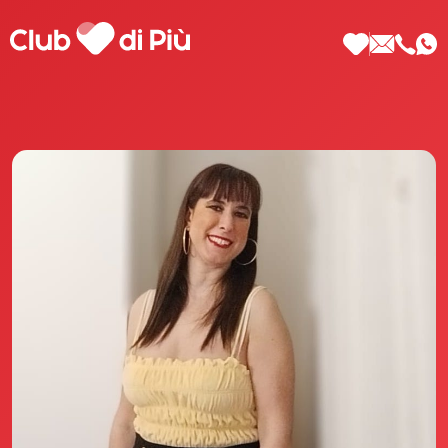
Scopri Club di Più
Le testimonianze Club di Più
La fondatrice Valeria Pilla
Annunci Donne
Agenzia matrimoniale Club di Più
Love Notebook