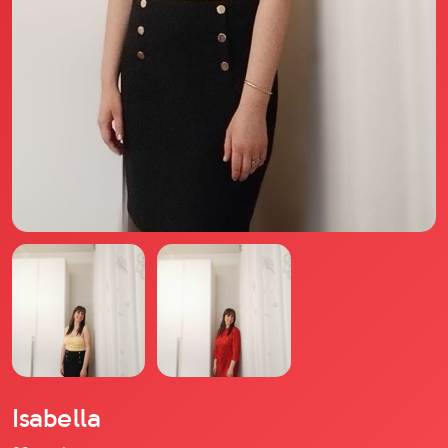
Il libro Donna di Cuori
Quanto costa Club di Più
Love Academy
Domande Frequenti
Impegno Sociale
Le nostre sedi
Facebook
YouTube
Instagram
TikTok
Isabella