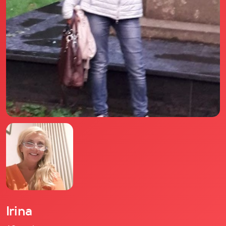
Il libro Donna di Cuori
Quanto costa Club di Più
Love Academy
Domande Frequenti
Impegno Sociale
Le nostre sedi
Facebook
YouTube
Instagram
TikTok
Irina