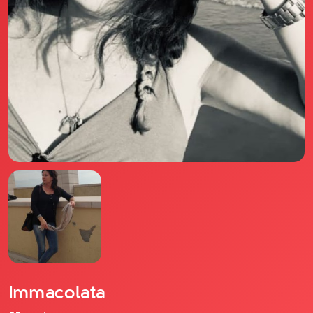
Il libro Donna di Cuori
Quanto costa Club di Più
Love Academy
Domande Frequenti
Impegno Sociale
Le nostre sedi
Facebook
YouTube
Instagram
TikTok
Immacolata