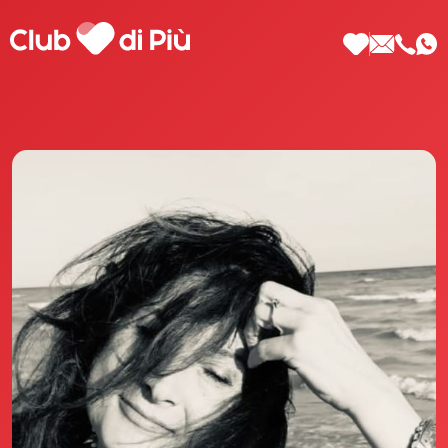
Scopri Club di Più
Le testimonianze Club di Più
La fondatrice Valeria Pilla
Annunci Donne
Agenzia matrimoniale Club di Più
Love Notebook