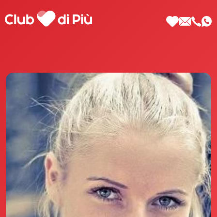
Scopri Club di Più
Le testimonianze Club di Più
La fondatrice Valeria Pilla
Annunci Donne
Agenzia matrimoniale Club di Più
Love Notebook