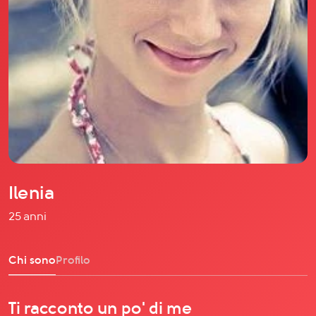
Il libro Donna di Cuori
Quanto costa Club di Più
Love Academy
Domande Frequenti
Impegno Sociale
Le nostre sedi
Facebook
YouTube
Instagram
Ilenia
TikTok
25 anni
Chi sono
Profilo
Ti racconto un po' di me