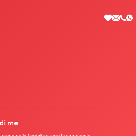
 di Più
 di me
tà, credo nella famiglia e amo la compagnia.