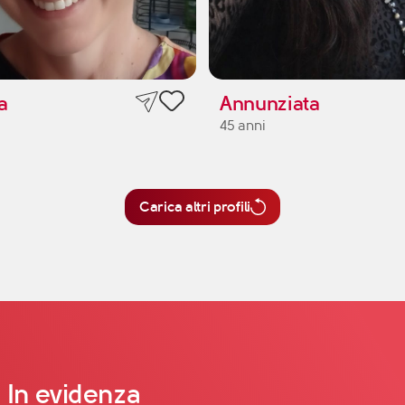
a
Annunziata
45 anni
Carica altri profili
In evidenza