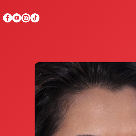
Scopri Club di Più
Le testimonianze Club 
La fondatrice Valeria Pi