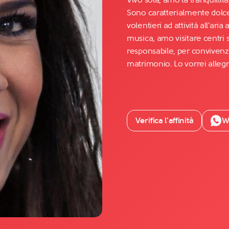
Sono caratterialmente dolce
volentieri ad attività all'a
Facebook
musica, amo visitare centri 
YouTube
responsabile, per conviven
matrimonio. Lo vorrei allegr
Instagram
TikTok
Verifica l’affinità
W