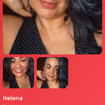
Il libro Donna di Cuori
Quanto costa Club di Più
Love Academy
Domande Frequenti
Impegno Sociale
Le nostre sedi
Facebook
YouTube
Instagram
TikTok
Helena