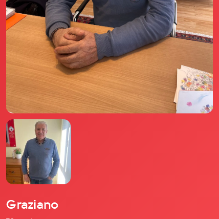
Il libro Donna di Cuori
Quanto costa Club di Più
Love Academy
Domande Frequenti
Impegno Sociale
Le nostre sedi
Facebook
YouTube
Instagram
TikTok
Graziano