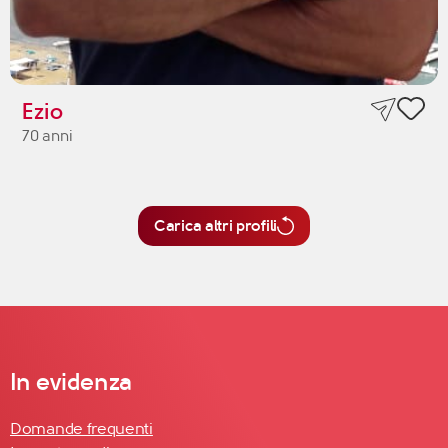
Ezio
70 anni
Carica altri profili
In evidenza
Domande frequenti