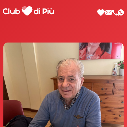
Scopri Club di Più
Le testimonianze Club di Più
La fondatrice Valeria Pilla
Annunci Donne
Agenzia matrimoniale Club di Più
Love Notebook