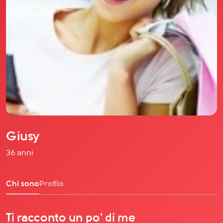
Il libro Donna di Cuori
Quanto costa Club di Più
Love Academy
Domande Frequenti
Impegno Sociale
Le nostre sedi
Facebook
YouTube
Instagram
Giusy
TikTok
36 anni
Chi sono
Profilo
Ti racconto un po' di me