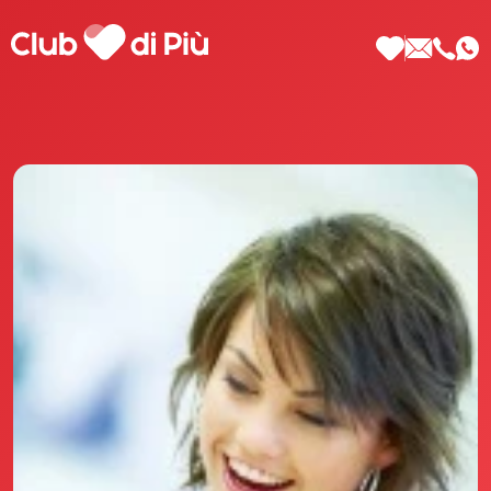
Scopri Club di Più
Le testimonianze Club di Più
La fondatrice Valeria Pilla
Annunci Donne
Agenzia matrimoniale Club di Più
Love Notebook