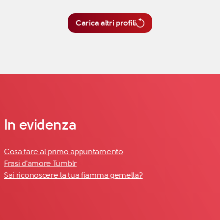
Carica altri profili
In evidenza
Cosa fare al primo appuntamento
Frasi d'amore Tumblr
Sai riconoscere la tua fiamma gemella?