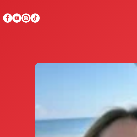
Scopri Club di Più
Le testimonianze Club 
La fondatrice Valeria Pi