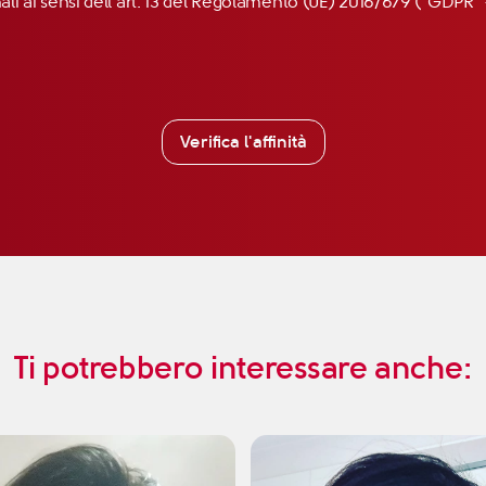
nali ai sensi dell’art. 13 del Regolamento (UE) 2016/679 (“GDP
Verifica l'affinità
Ti potrebbero interessare anche: