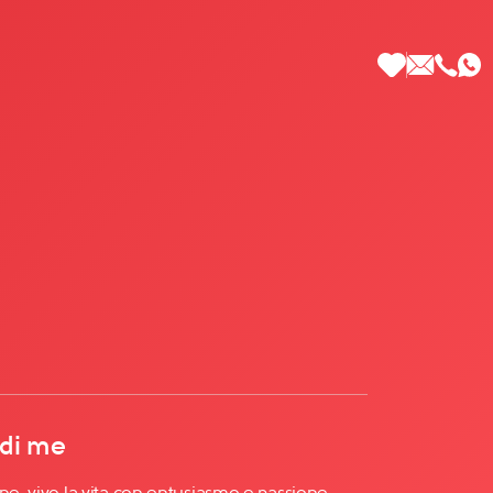
 di Più
 di me
ne, vivo la vita con entusiasmo e passione.