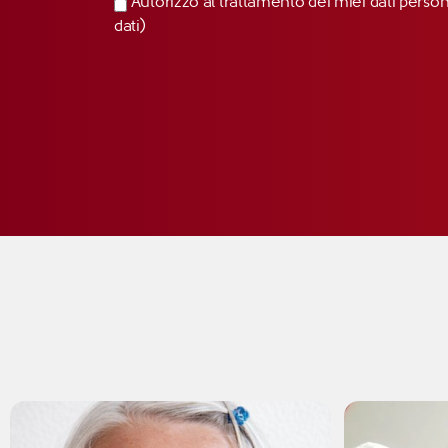
Autorizzo al trattamento dei miei dati perso
dati)