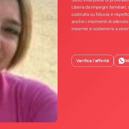
Libera da impegni familiari
costruita su fiducia e rispet
Facebook
anche i momenti di silenzio
YouTube
insieme e sostenersi a vicen
Instagram
TikTok
Verifica l’affinità
W