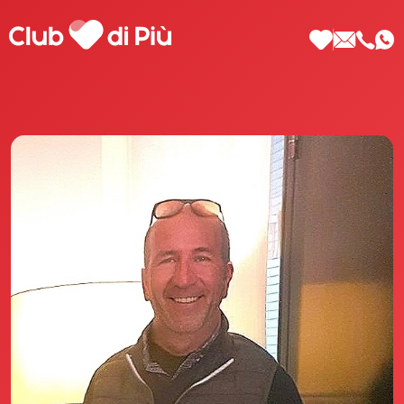
Scopri Club di Più
Le testimonianze Club di Più
La fondatrice Valeria Pilla
Annunci Donne
Agenzia matrimoniale Club di Più
Love Notebook