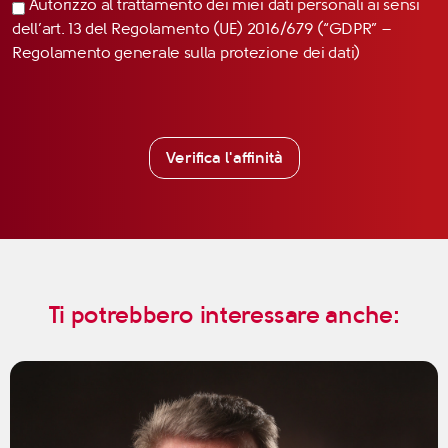
Autorizzo al trattamento dei miei dati personali ai sensi
dell’art. 13 del Regolamento (UE) 2016/679 (“GDPR” –
Regolamento generale sulla protezione dei dati)
Verifica l'affinità
Ti potrebbero interessare anche: