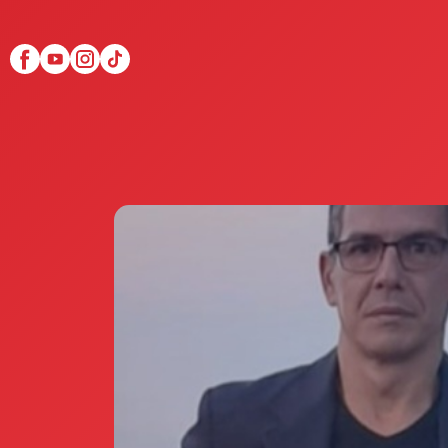
Scopri Club di Più
Le testimonianze Club 
La fondatrice Valeria Pi