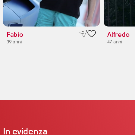
Fabio
Alfredo
39 anni
47 anni
In evidenza