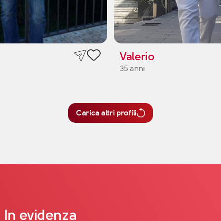
Valerio
35 anni
Carica altri profili
In evidenza