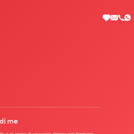
 di Più
 di me
ato e in cerca di una vera donna per formare