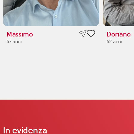
Massimo
Doriano
57 anni
62 anni
In evidenza