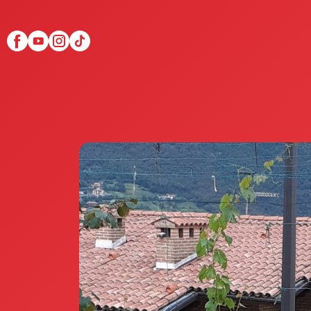
Scopri Club di Più
Le testimonianze Club 
La fondatrice Valeria Pi