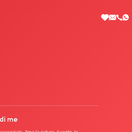
 di Più
 di me
ssenziale. Amo la natura, il verde, le