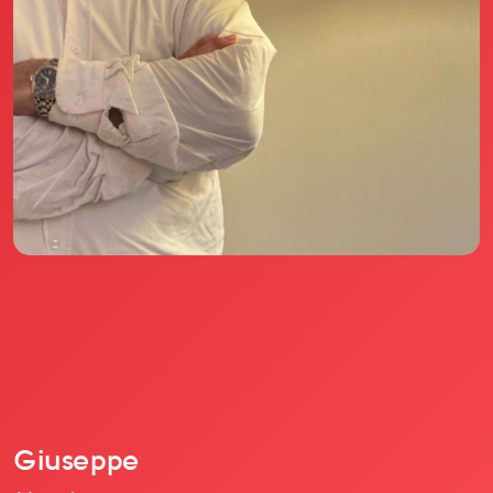
Il libro Donna di Cuori
Quanto costa Club di Più
Love Academy
Domande Frequenti
Impegno Sociale
Le nostre sedi
Facebook
YouTube
Instagram
TikTok
Giuseppe