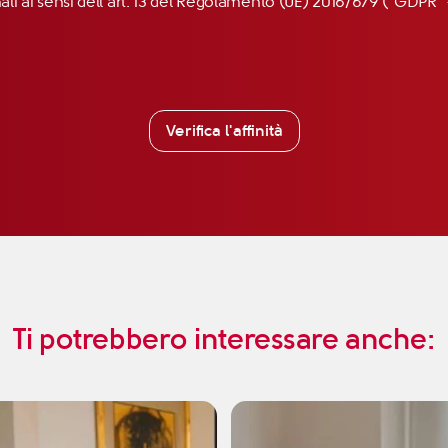
nali ai sensi dell’art. 13 del Regolamento (UE) 2016/679 (“GDP
Verifica l'affinità
Ti potrebbero interessare anche: