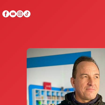
Scopri Club di Più
Le testimonianze Club 
La fondatrice Valeria Pi