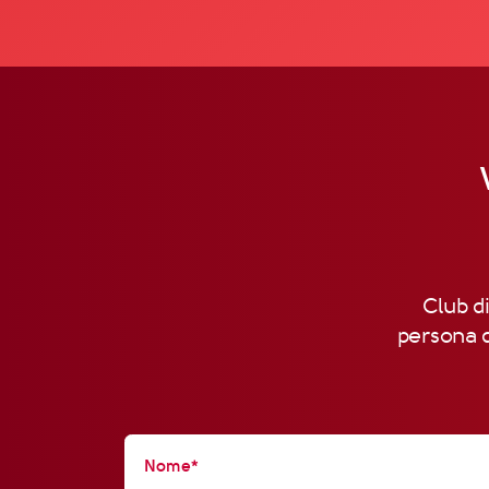
Club di
persona d