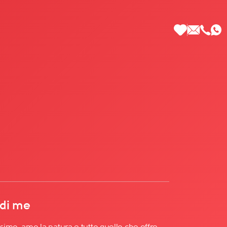
 di Più
 di me
ssimo, amo la natura e tutto quello che offre,