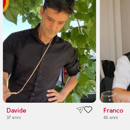
Davide
Franco
37 anni
46 anni