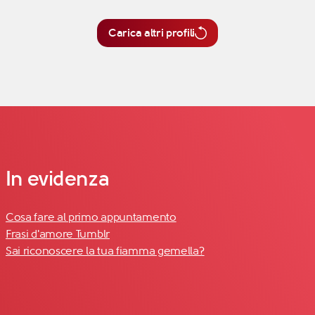
Carica altri profili
In evidenza
Cosa fare al primo appuntamento
Frasi d'amore Tumblr
Sai riconoscere la tua fiamma gemella?