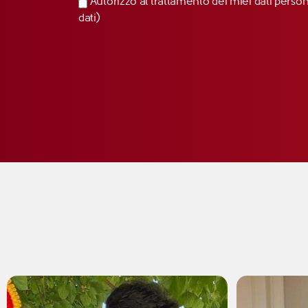
Autorizzo al trattamento dei miei dati perso
dati)