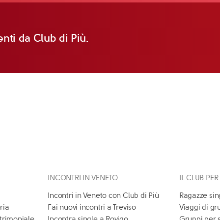
nti da Club di Più.
INCONTRI IN VENETO
IL CLUB PER
Incontri in Veneto con Club di Più
Ragazze sin
ria
Fai nuovi incontri a Treviso
Viaggi di gr
atrimoniale
Incontra single a Rovigo
Gruppi per 