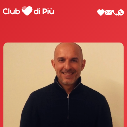
Scopri Club di Più
Le testimonianze Club di Più
La fondatrice Valeria Pilla
Annunci Donne
Agenzia matrimoniale Club di Più
Love Notebook