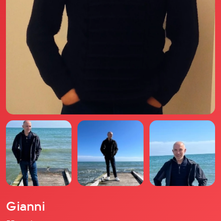
Il libro Donna di Cuori
Quanto costa Club di Più
Love Academy
Domande Frequenti
Impegno Sociale
Le nostre sedi
Facebook
YouTube
Instagram
TikTok
Gianni