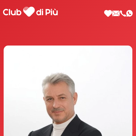
Scopri Club di Più
Le testimonianze Club di Più
La fondatrice Valeria Pilla
Annunci Donne
Agenzia matrimoniale Club di Più
Love Notebook