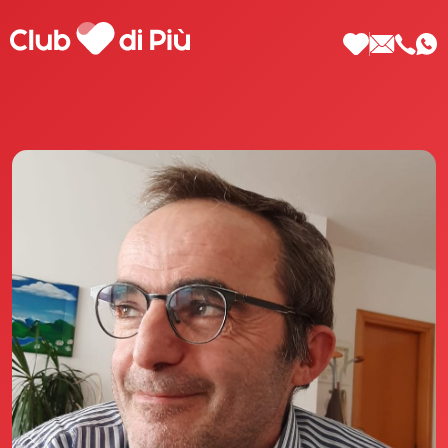
Scopri Club di Più
Le testimonianze Club di Più
La fondatrice Valeria Pilla
Annunci Donne
Agenzia matrimoniale Club di Più
Love Notebook