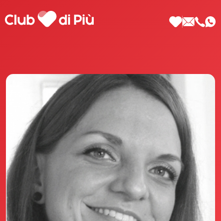
Scopri Club di Più
Le testimonianze Club di Più
La fondatrice Valeria Pilla
Annunci Donne
Agenzia matrimoniale Club di Più
Love Notebook