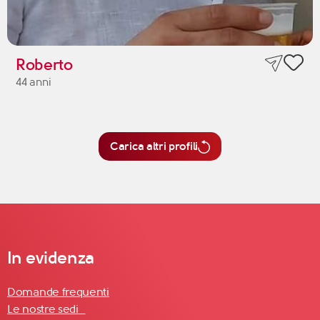
Roberto
44 anni
Carica altri profili
In evidenza
Domande frequenti
Le nostre sedi