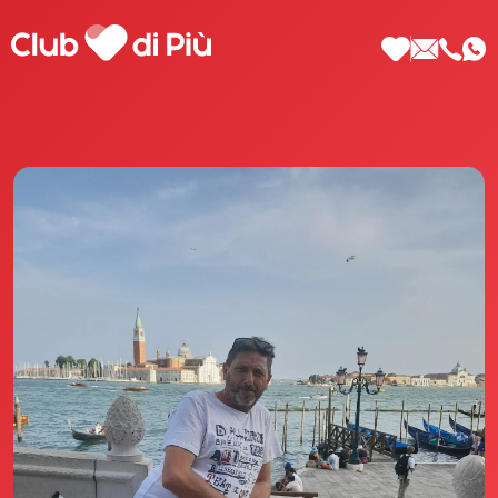
Scopri Club di Più
Le testimonianze Club di Più
La fondatrice Valeria Pilla
Annunci Donne
Agenzia matrimoniale Club di Più
Love Notebook