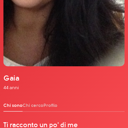
Il libro Donna di Cuori
Quanto costa Club di Più
Love Academy
Domande Frequenti
Impegno Sociale
Le nostre sedi
Facebook
YouTube
Instagram
Gaia
TikTok
44 anni
Chi sono
Chi cerco
Profilo
Ti racconto un po' di me