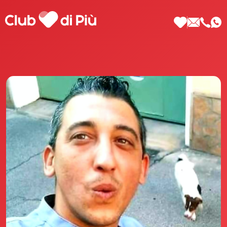
Scopri Club di Più
Le testimonianze Club di Più
La fondatrice Valeria Pilla
Annunci Donne
Agenzia matrimoniale Club di Più
Love Notebook