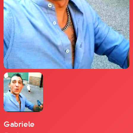
Il libro Donna di Cuori
Quanto costa Club di Più
Love Academy
Domande Frequenti
Impegno Sociale
Le nostre sedi
Facebook
YouTube
Instagram
TikTok
Gabriele