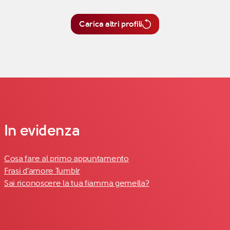
Carica altri profili
In evidenza
Cosa fare al primo appuntamento
Frasi d'amore Tumblr
Sai riconoscere la tua fiamma gemella?