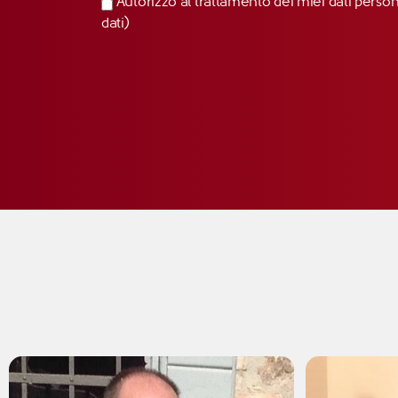
Autorizzo al trattamento dei miei dati perso
dati)