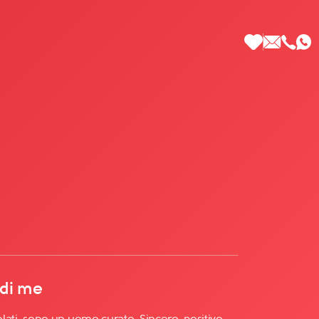
 di Più
 di me
olati, sono un uomo curato. Sincero, positivo,