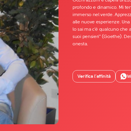
profondo e dinamico. Mi teng
immerso nel verde. Apprez
Facebook
alle nuove esperienze. Una 
YouTube
lo sai ma c'é qualcuno che a
suoi pensieri" (Goethe). D
Instagram
onesta.
TikTok
Verifica l’affinità
W