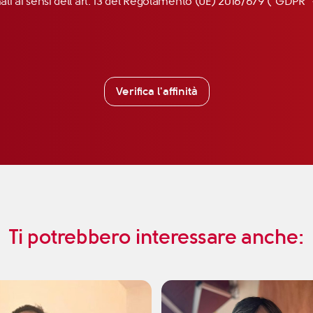
nali ai sensi dell’art. 13 del Regolamento (UE) 2016/679 (“GDP
Verifica l'affinità
Ti potrebbero interessare anche: