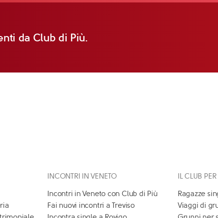
nti da Club di Più.
INCONTRI IN VENETO
IL CLUB PER
Incontri in Veneto con Club di Più
Ragazze sin
ria
Fai nuovi incontri a Treviso
Viaggi di gr
atrimoniale
Incontra single a Rovigo
Gruppi per 