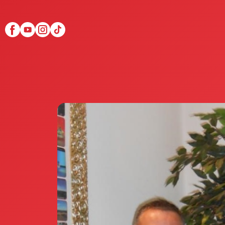
Scopri Club di Più
Le testimonianze Club 
La fondatrice Valeria Pi