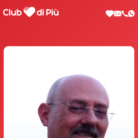
Scopri Club di Più
Le testimonianze Club di Più
La fondatrice Valeria Pilla
Annunci Donne
Agenzia matrimoniale Club di Più
Love Notebook