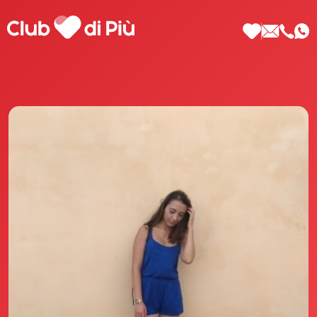
Scopri Club di Più
Le testimonianze Club di Più
La fondatrice Valeria Pilla
Annunci Donne
Agenzia matrimoniale Club di Più
Love Notebook