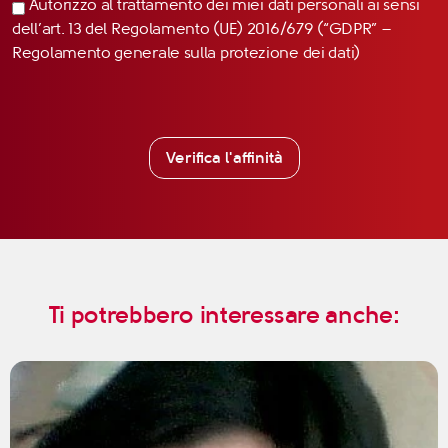
Autorizzo al trattamento dei miei dati personali ai sensi
dell’art. 13 del Regolamento (UE) 2016/679 (“GDPR” –
Regolamento generale sulla protezione dei dati)
Verifica l'affinità
Ti potrebbero interessare anche: