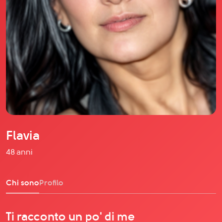
Il libro Donna di Cuori
Quanto costa Club di Più
Love Academy
Domande Frequenti
Impegno Sociale
Le nostre sedi
Facebook
YouTube
Instagram
Flavia
TikTok
48 anni
Chi sono
Profilo
Ti racconto un po' di me