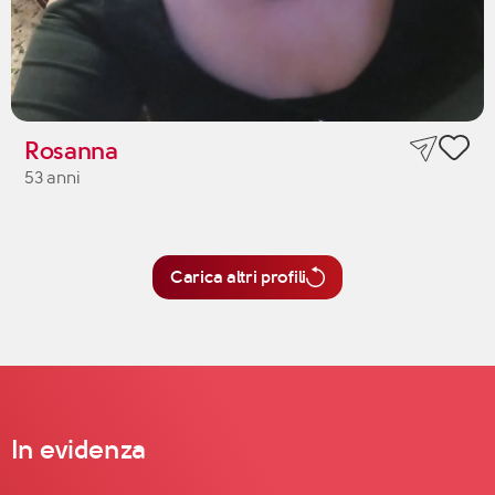
Rosanna
53 anni
Carica altri profili
In evidenza