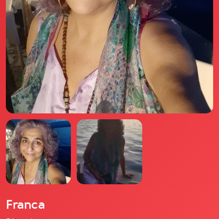
Il libro Donna di Cuori
Quanto costa Club di Più
Love Academy
Domande Frequenti
Impegno Sociale
Le nostre sedi
Facebook
YouTube
Instagram
TikTok
Franca