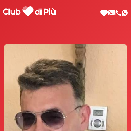
Scopri Club di Più
Le testimonianze Club di Più
La fondatrice Valeria Pilla
Annunci Donne
Agenzia matrimoniale Club di Più
Love Notebook