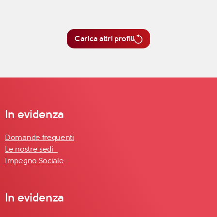
Carica altri profili
In evidenza
Domande frequenti
Le nostre sedi
Impegno Sociale
In evidenza