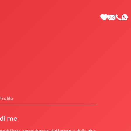
 di Più
Profilo
 di me
biliare, appassionato del lavoro e della vita.