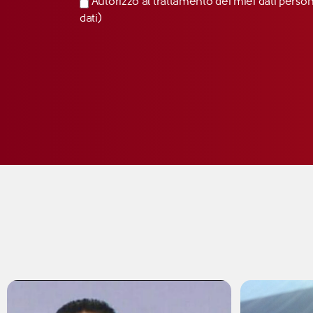
Autorizzo al trattamento dei miei dati perso
dati)