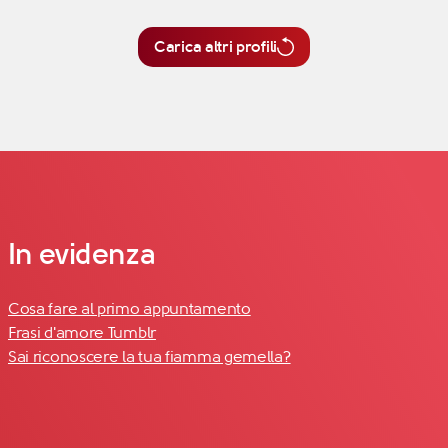
Carica altri profili
In evidenza
Cosa fare al primo appuntamento
Frasi d'amore Tumblr
Sai riconoscere la tua fiamma gemella?