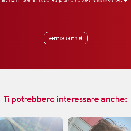
nali ai sensi dell’art. 13 del Regolamento (UE) 2016/679 (“GDP
Verifica l'affinità
Ti potrebbero interessare anche: