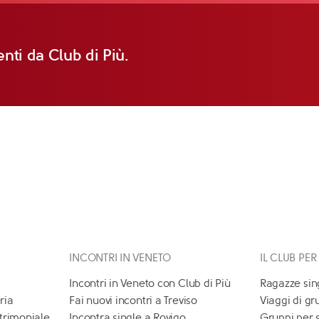
nti da Club di Più.
INCONTRI IN VENETO
IL CLUB PER
Incontri in Veneto con Club di Più
Ragazze sin
ria
Fai nuovi incontri a Treviso
Viaggi di gr
atrimoniale
Incontra single a Rovigo
Gruppi per 