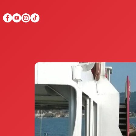
Scopri Club di Più
Le testimonianze Club 
La fondatrice Valeria Pi