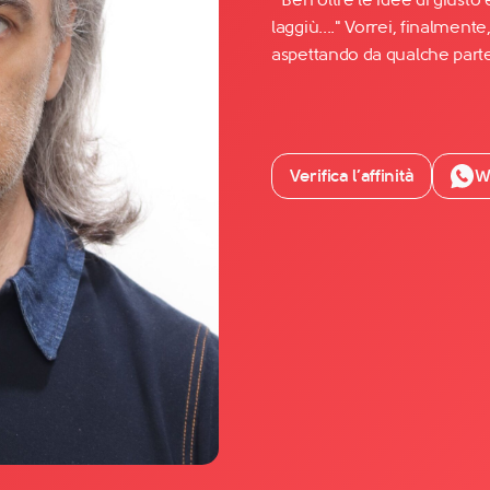
laggiù...." Vorrei, finalment
aspettando da qualche parte ..
Facebook
YouTube
Instagram
Verifica l’affinità
W
TikTok