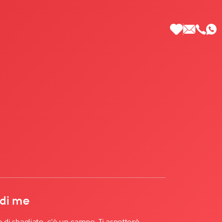
 di Più
 di me
 e di sbagliato, c'è un campo. Ti aspetterò