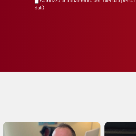
Autorizzo al trattamento dei miei dati perso
dati)