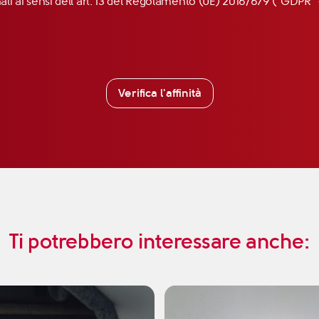
nali ai sensi dell’art. 13 del Regolamento (UE) 2016/679 (“GDP
Verifica l'affinità
Ti potrebbero interessare anche: