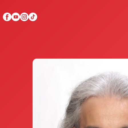
Scopri Club di Più
Le testimonianze Club 
La fondatrice Valeria Pi