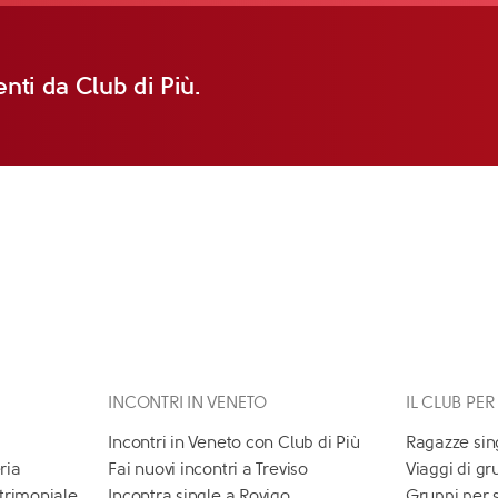
nti da Club di Più.
INCONTRI IN VENETO
IL CLUB PER
Incontri in Veneto con Club di Più
Ragazze sin
ria
Fai nuovi incontri a Treviso
Viaggi di gr
atrimoniale
Incontra single a Rovigo
Gruppi per 