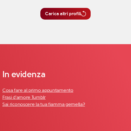
Carica altri profili
In evidenza
Cosa fare al primo appuntamento
Frasi d'amore Tumblr
Sai riconoscere la tua fiamma gemella?