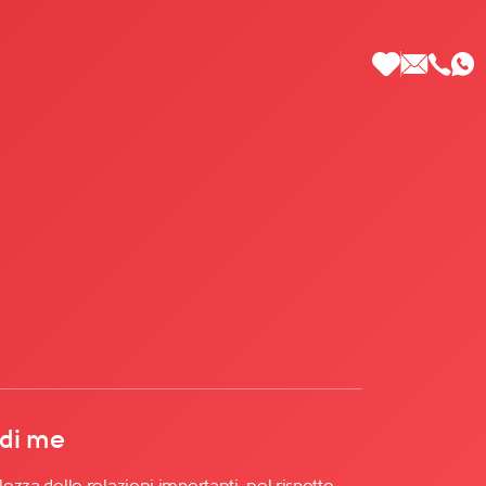
 di Più
 di me
lezza delle relazioni importanti, nel rispetto