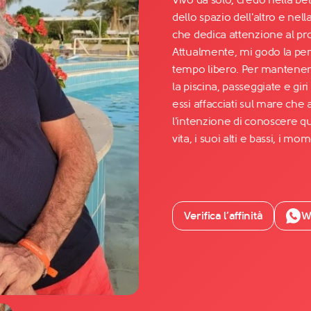
dello spazio dell'altro e ne
che dedica attenzione al pro
Facebook
Attualmente, mi godo la pen
YouTube
tempo libero. Per mantenerm
la piscina, passeggiate e giri
Instagram
essi affacciati sul mare che
TikTok
l'intenzione di conoscere qu
vita, i suoi alti e bassi, i mo
Verifica l’affinità
W