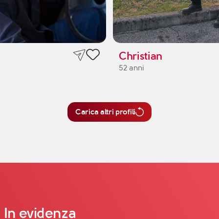
Christian
52 anni
Carica altri profili
In evidenza