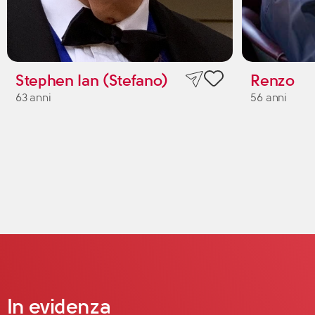
Stephen Ian (Stefano)
Renzo
63 anni
56 anni
In evidenza