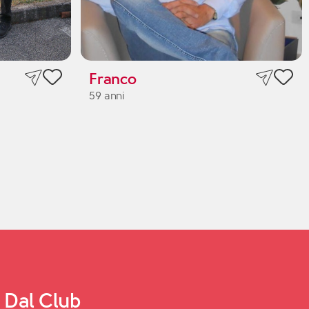
Franco
59 anni
Dal Club