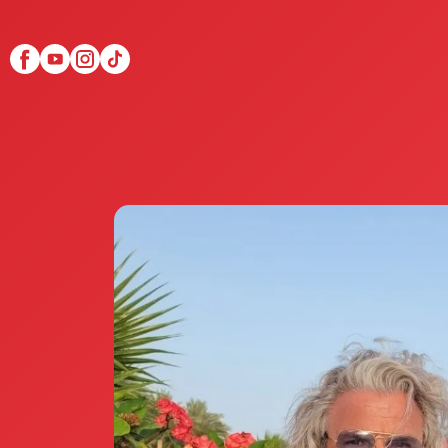
Scopri Club di Più
Le testimonianze Club 
La fondatrice Valeria Pi