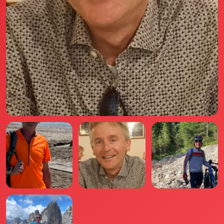
Il libro Donna di Cuori
Quanto costa Club di Più
Love Academy
Domande Frequenti
Impegno Sociale
Le nostre sedi
Facebook
YouTube
Instagram
TikTok