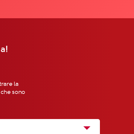
na!
trare la
, che sono