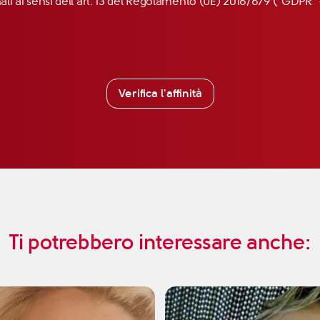
nali ai sensi dell’art. 13 del Regolamento (UE) 2016/679 (“GDP
Verifica l'affinità
Ti potrebbero interessare anche: