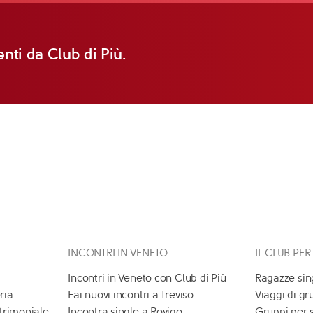
nti da Club di Più.
INCONTRI IN VENETO
IL CLUB PER
Incontri in Veneto con Club di Più
Ragazze sin
ria
Fai nuovi incontri a Treviso
Viaggi di gr
atrimoniale
Incontra single a Rovigo
Gruppi per 