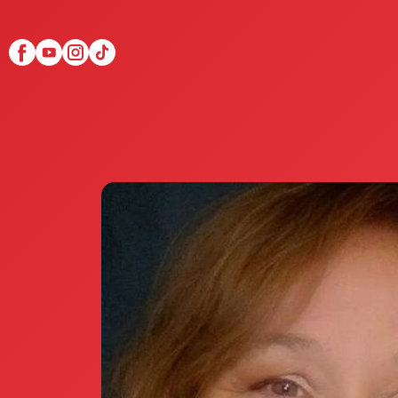
Scopri Club di Più
Le testimonianze Club 
La fondatrice Valeria Pi