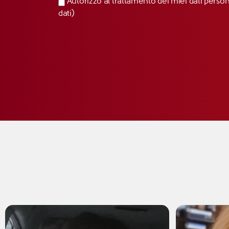
Autorizzo al trattamento dei miei dati perso
dati)