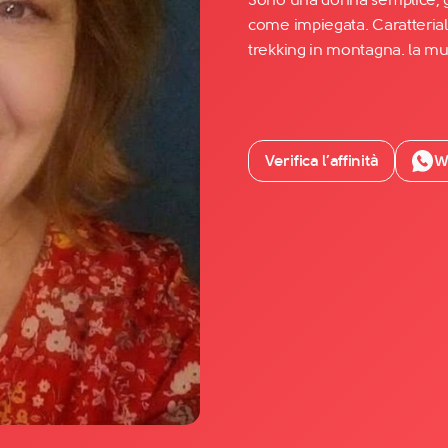
come impiegata. Caratterial
trekking in montagna. la mu
Facebook
YouTube
Instagram
Verifica l’affinità
W
TikTok