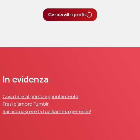
Carica altri profili
In evidenza
Cosa fare al primo appuntamento
Frasi d'amore Tumblr
Sai riconoscere la tua fiamma gemella?