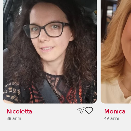
Nicoletta
Monica
38 anni
49 anni