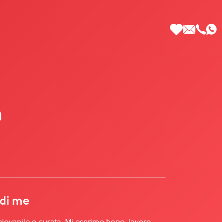
a
 di Più
 di me
iovanile e curata. Mi esprimo bene, lavoro